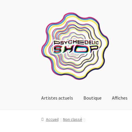
Aller
Aller
à
au
la
contenu
navigation
Artistes actuels
Boutique
Affiches
Accueil
Non classé