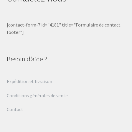
[contact-form-7 id="4181" title="Formulaire de contact
footer"]
Besoin d’aide ?
Expédition et livraison
Conditions générales de vente
Contact