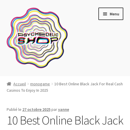
Aller
Aller
Menu
à
au
la
contenu
navigation
Artistes actuels
Accueil
monogame
10 Best Online Black Jack For Real Cash
Casinos To Enjoy In 2025
Boutique
Affiches
Publié le
27 octobre 2025
par
yanne
10 Best Online Black Jack
Blotter art