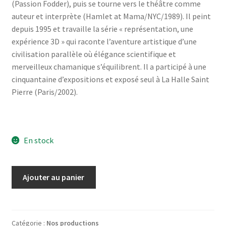
(Passion Fodder), puis se tourne vers le théâtre comme
auteur et interprète (Hamlet at Mama/NYC/1989). Il peint
depuis 1995 et travaille la série « représentation, une
expérience 3D » qui raconte l’aventure artistique d’une
civilisation parallèle où élégance scientifique et
merveilleux chamanique s’équilibrent. Il a participé à une
cinquantaine d’expositions et exposé seul à La Halle Saint
Pierre (Paris/2002).
En stock
quantité
Ajouter au panier
de
"Triptyque"
LAOUTEC
Catégorie :
Nos productions