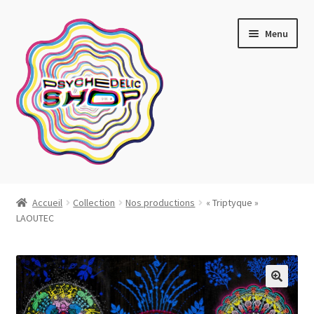
Aller
Aller
Menu
à
au
la
contenu
navigation
Artistes actuels
Accueil
Collection
Nos productions
« Triptyque »
LAOUTEC
Boutique
Affiches
Blotter art