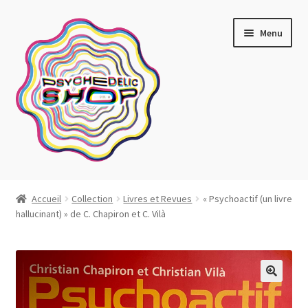
Aller
Aller
Menu
à
au
la
contenu
navigation
Artistes actuels
Accueil
Collection
Livres et Revues
« Psychoactif (un livre
hallucinant) » de C. Chapiron et C. Vilà
Boutique
Affiches
Blotter art