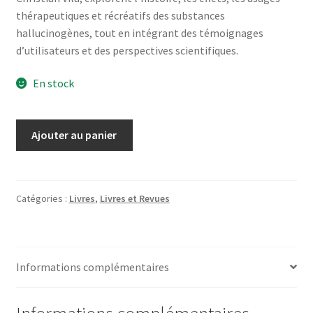
thérapeutiques et récréatifs des substances
hallucinogènes, tout en intégrant des témoignages
d’utilisateurs et des perspectives scientifiques.
En stock
quantité
Ajouter au panier
de
"Psychoactif
(un
livre
Catégories :
Livres
,
Livres et Revues
hallucinant)"
de
C.
Informations complémentaires
Chapiron
et
C.