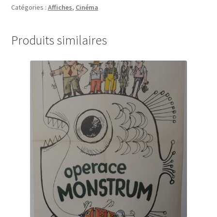
dijedu
Catégories :
Affiches
,
Cinéma
"
Fifi
Produits similaires
brindacier
Petar
Duid