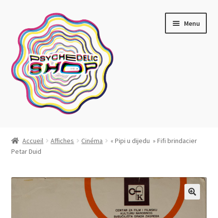
Aller
Aller
Menu
à
au
la
contenu
navigation
Artistes actuels
Accueil
Affiches
Cinéma
« Pipi u dijedu » Fifi brindacier
Petar Duid
Boutique
Affiches
Blotter art