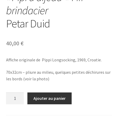
brindacier
Petar Duid
40,00
€
Affiche originale de Pippi Longsocking, 1969, Croatie.
70x32cm – pliure au milieu, quelques petites déchirures sur
les bords (voir la photo)
quantité
Ajouter au panier
de
"Pipi
u