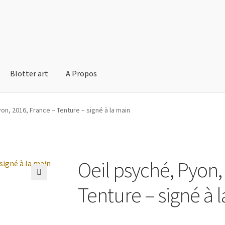
Blotter art
A Propos
yon, 2016, France – Tenture – signé à la main
Oeil psyché, Pyon,
🔍
Tenture – signé à 