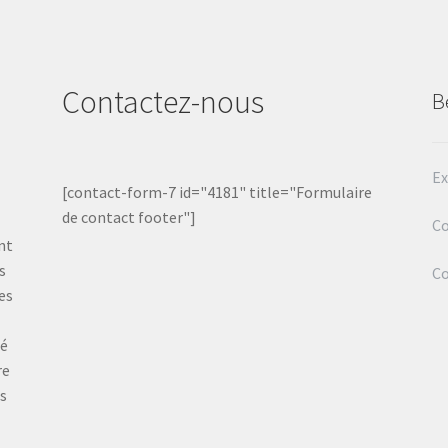
Contactez-nous
B
Ex
[contact-form-7 id="4181" title="Formulaire
de contact footer"]
Co
nt
s
C
es
té
re
ts