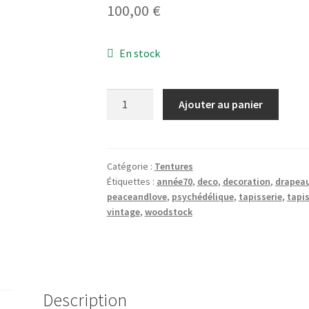
100,00
€
En stock
quantité
Ajouter au panier
de
Oeil
psyché,
Pyon,
Catégorie :
Tentures
Étiquettes :
année70
,
deco
,
decoration
,
drapea
2016,
peaceandlove
,
psychédélique
,
tapisserie
,
tapi
France
vintage
,
woodstock
-
Tenture
-
signé
à
Description
la