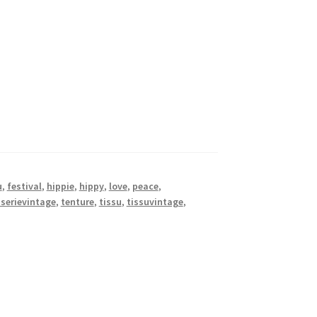
u
,
festival
,
hippie
,
hippy
,
love
,
peace
,
sserievintage
,
tenture
,
tissu
,
tissuvintage
,