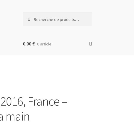
Recherche
Recherche
pour :
0,00
€
0 article
 2016, France –
la main