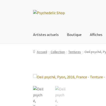
Aller
Aller
à
au
la
contenu
navigation
Artistes actuels
Boutique
Affiches
Accueil
Collection
Tentures
Oeil psyché, P