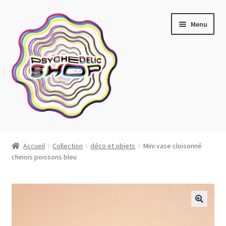
Aller
Aller
Menu
à
au
la
contenu
navigation
Artistes actuels
Accueil
Collection
déco et objets
Mini vase cloisonné
chinois poissons bleu
Boutique
Affiches
Blotter art