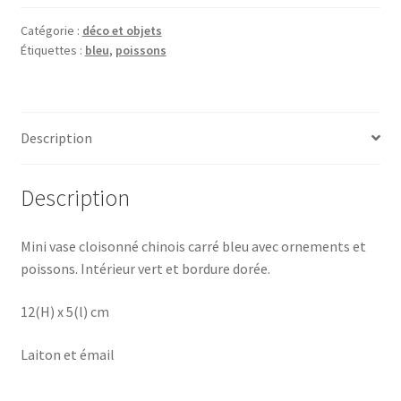
vase
cloisonné
Catégorie :
déco et objets
Étiquettes :
bleu
,
poissons
chinois
poissons
bleu
Description
Description
Mini vase cloisonné chinois carré bleu avec ornements et
poissons.
Intérieur vert et bordure dorée.
12(H) x 5(l) cm
Laiton et émail