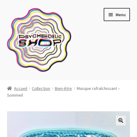
Aller
Aller
Menu
à
au
la
contenu
navigation
Artistes actuels
Accueil
Collection
Bien-être
Masque rafraîchissant –
Sommeil
Boutique
Affiches
Blotter art