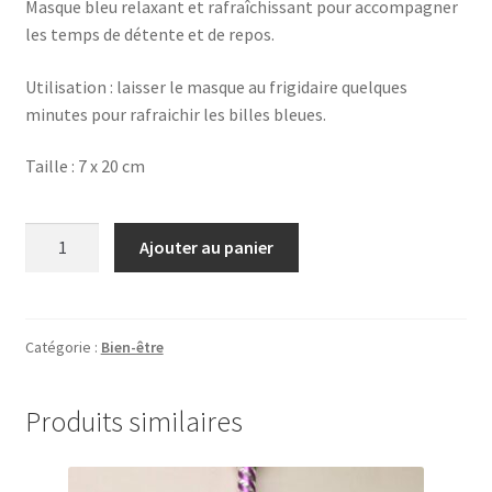
Masque bleu relaxant et rafraîchissant pour accompagner
les temps de détente et de repos.
Utilisation : laisser le masque au frigidaire quelques
minutes pour rafraichir les billes bleues.
Taille : 7 x 20 cm
quantité
Ajouter au panier
de
Masque
rafraîchissant
-
Catégorie :
Bien-être
Sommeil
Produits similaires