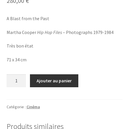
280,00
€
A Blast from the Past
Martha Cooper
Hip Hop Files
– Photographs 1979-1984
Très bon état
71 x 34 cm
quantité
Ajouter au panier
de
Martha
Cooper
-
Catégorie :
Cinéma
Hip
Hop
Produits similaires
Files