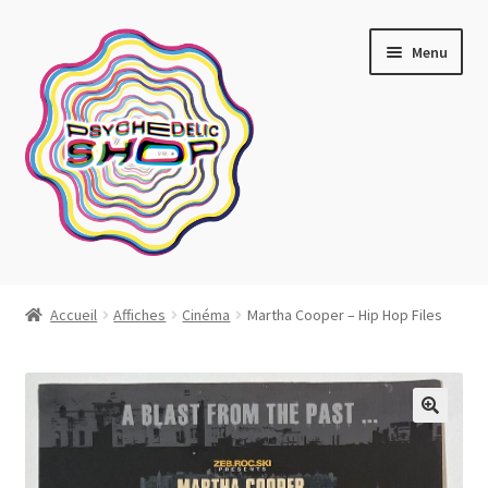
Aller
Aller
Menu
à
au
la
contenu
navigation
Artistes actuels
Accueil
Affiches
Cinéma
Martha Cooper – Hip Hop Files
Boutique
Affiches
Blotter art