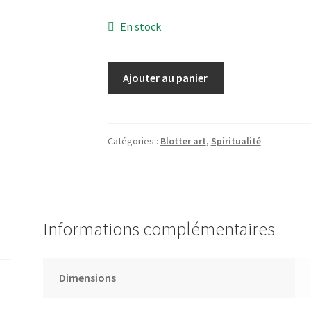
En stock
quantité
Ajouter au panier
de
Mandala
Merkaba,
900
Catégories :
Blotter art
,
Spiritualité
carrés,
19
x
19
Informations complémentaires
cm
Dimensions