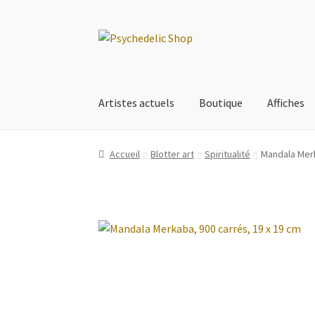
Aller
Aller
à
au
la
contenu
navigation
Artistes actuels
Boutique
Affiches
Accueil
Blotter art
Spiritualité
Mandala Merk