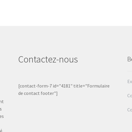
Contactez-nous
B
Ex
[contact-form-7 id="4181" title="Formulaire
de contact footer"]
Co
nt
s
C
es
té