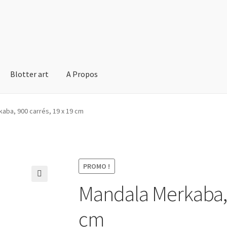
Blotter art
A Propos
aba, 900 carrés, 19 x 19 cm
PROMO !
Mandala Merkaba, 9
🔍
cm