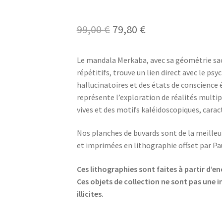
Le
Le
99,00
€
79,80
€
prix
prix
Le mandala Merkaba, avec sa géométrie sac
initial
actuel
répétitifs, trouve un lien direct avec le ps
était :
est :
hallucinatoires et des états de conscience él
représente l’exploration de réalités multip
99,00 €.
79,80 €.
vives et des motifs kaléidoscopiques, caract
Nos planches de buvards sont de la meilleur
et imprimées en lithographie offset par Pa
Ces lithographies sont faites à partir d’e
Ces objets de collection ne sont pas une
illicites.