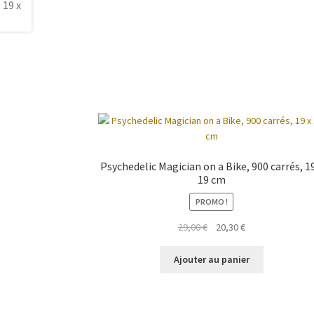
Psychedelic Magician on a Bike, 900 carrés, 19
19 cm
PROMO !
Le
Le
29,00
€
20,30
€
prix
prix
initial
actuel
Ajouter au panier
était :
est :
29,00 €.
20,30 €.