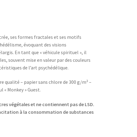
rée, ses formes fractales et ses motifs
ychédélisme, évoquant des visions
argis. En tant que « véhicule spirituel », il
les, souvent mise en valeur par des couleurs
éristiques de l’art psychédélique.
e qualité – papier sans chlore de 300 g/m² –
ul « Monkey » Guest.
ncres végétales et ne contiennent pas de LSD.
 incitation à la consommation de substances