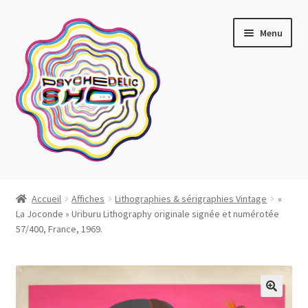
Aller
Aller
Menu
à
au
la
contenu
navigation
Artistes actuels
Accueil
Affiches
Lithographies & sérigraphies Vintage
«
La Joconde » Uriburu Lithography originale signée et numérotée
Boutique
57/400, France, 1969.
Affiches
Blotter art