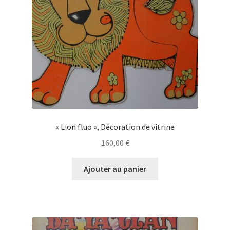
France,
1969.
« Lion fluo », Décoration de vitrine
160,00
€
Ajouter au panier