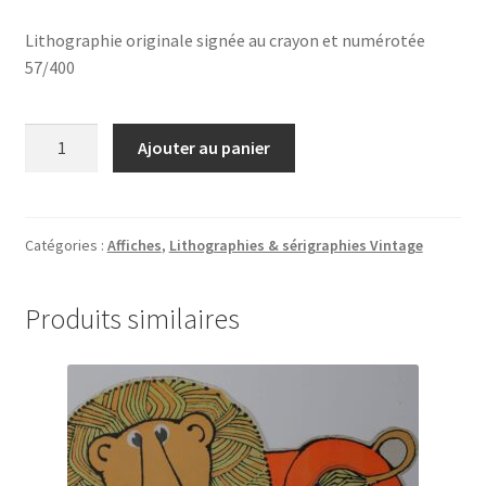
Lithographie originale signée au crayon et numérotée
57/400
quantité
Ajouter au panier
de
«
La
Joconde
Catégories :
Affiches
,
Lithographies & sérigraphies Vintage
»
Uriburu
Produits similaires
Lithography
originale
signée
et
numérotée
57/400,