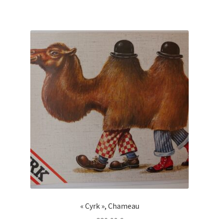
« Cyrk », Chameau