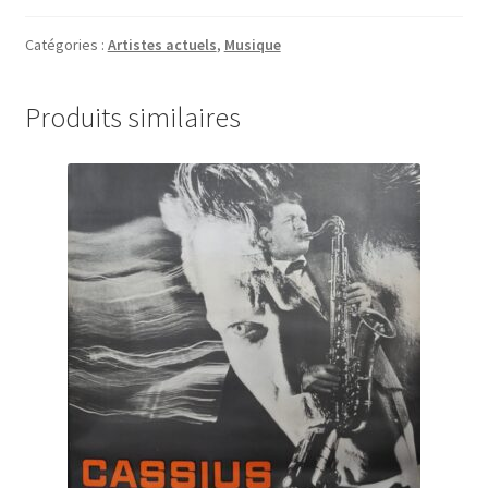
Chèvre,
La
Catégories :
Artistes actuels
,
Musique
Bâtie
Grande
Produits similaires
affiche,
2012,
Suisse