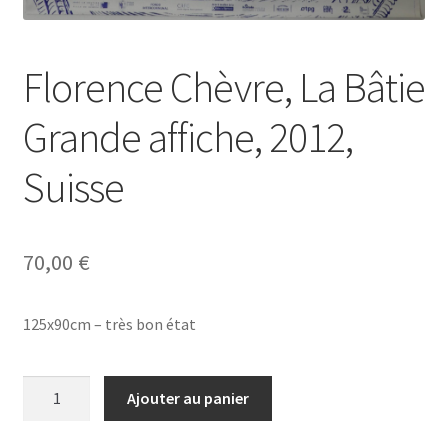
Florence Chèvre, La Bâtie
Grande affiche, 2012,
Suisse
70,00
€
125x90cm – très bon état
quantité
Ajouter au panier
de
Florence