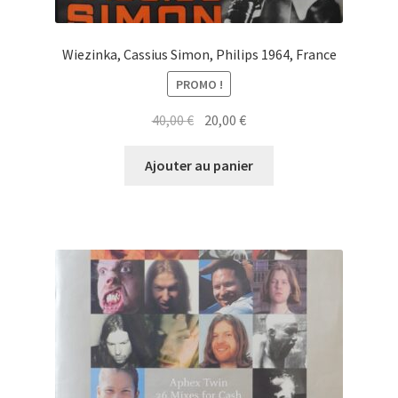
Wiezinka, Cassius Simon, Philips 1964, France
PROMO !
Le
Le
40,00
€
20,00
€
prix
prix
initial
actuel
Ajouter au panier
était :
est :
40,00 €.
20,00 €.