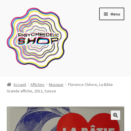
Aller
Aller
Menu
à
au
la
contenu
navigation
Artistes actuels
Accueil
Affiches
Musique
Florence Chèvre, La Bâtie
Grande affiche, 2012, Suisse
Boutique
Affiches
Blotter art