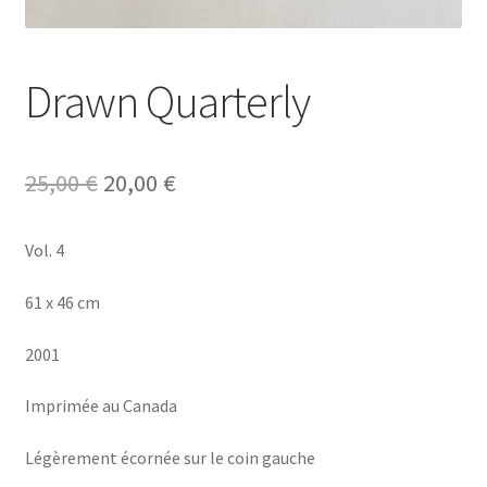
Drawn Quarterly
Le
Le
25,00
€
20,00
€
prix
prix
Vol. 4
initial
actuel
était :
est :
61 x 46 cm
25,00 €.
20,00 €.
2001
Imprimée au Canada
Légèrement écornée sur le coin gauche