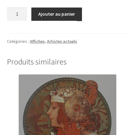
quantité
Ajouter au panier
de
Drawn
Quarterly
Catégories :
Affiches
,
Artistes actuels
Produits similaires