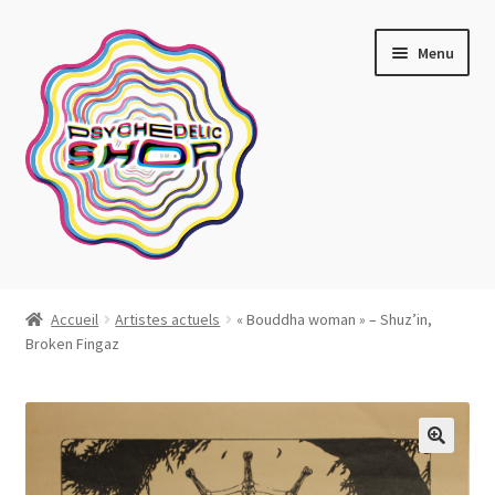
Aller
Aller
Menu
à
au
la
contenu
navigation
Artistes actuels
Accueil
Artistes actuels
« Bouddha woman » – Shuz’in,
Broken Fingaz
Boutique
Affiches
Blotter art