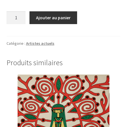
quantité
Ajouter au panier
de
«
Bouddha
woman
Catégorie :
Artistes actuels
»
-
Produits similaires
Shuz’in,
Broken
Fingaz