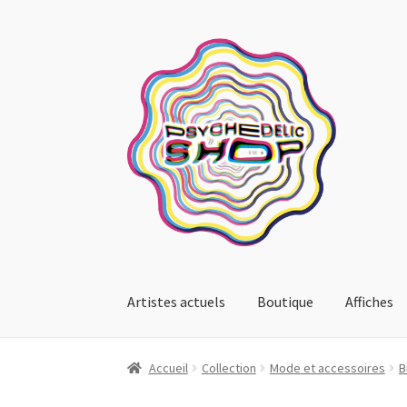
Aller
Aller
à
au
la
contenu
navigation
Artistes actuels
Boutique
Affiches
Accueil
Collection
Mode et accessoires
B