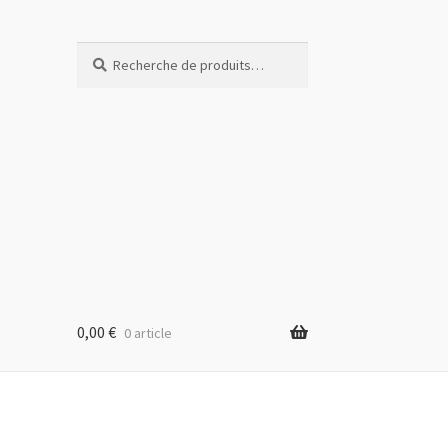
Recherche
Recherche
pour :
0,00
€
0 article