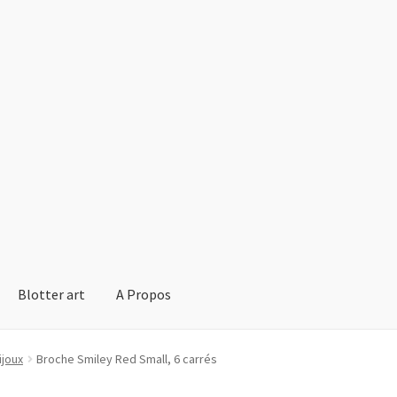
Blotter art
A Propos
ijoux
Broche Smiley Red Small, 6 carrés