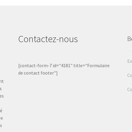
Contactez-nous
B
Ex
[contact-form-7 id="4181" title="Formulaire
de contact footer"]
Co
nt
s
C
es
té
re
ts