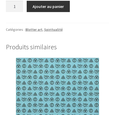
quantité
Ajouter au panier
de
Blue
Buddhas
by
Catégories :
Blotter art
,
Spiritualité
Kevin
Barron,
Produits similaires
900
carrés,
19
x
19
cm