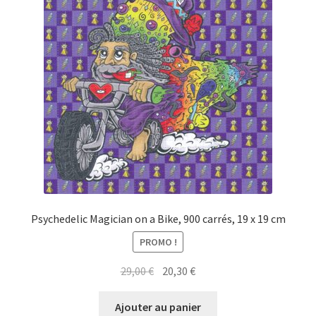
Psychedelic Magician on a Bike, 900 carrés, 19 x 19 cm
PROMO !
Le
Le
29,00
€
20,30
€
prix
prix
initial
actuel
Ajouter au panier