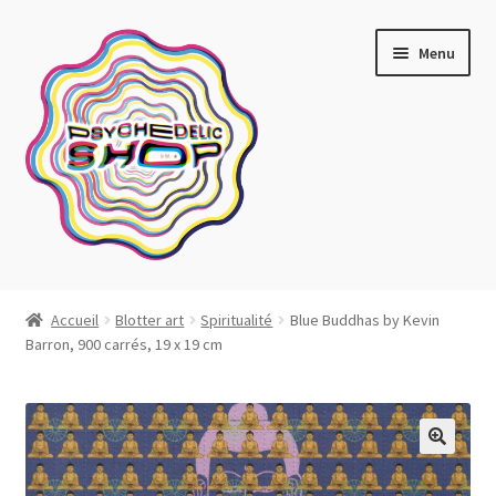
Aller
Aller
Menu
à
au
la
contenu
navigation
Artistes actuels
Accueil
Blotter art
Spiritualité
Blue Buddhas by Kevin
Barron, 900 carrés, 19 x 19 cm
Boutique
Affiches
Blotter art