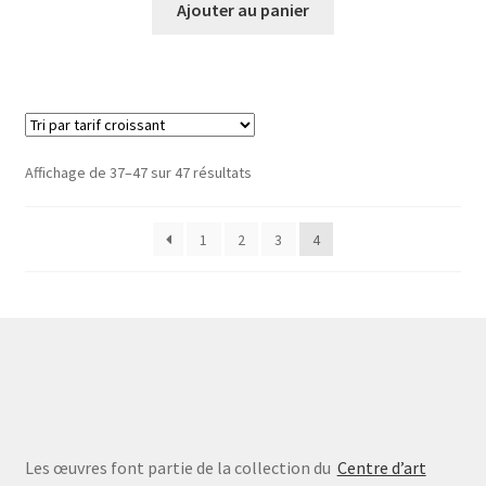
Ajouter au panier
Trié
Affichage de 37–47 sur 47 résultats
par
prix
1
2
3
4
croissant
Les œuvres font partie de la collection du
Centre d’art