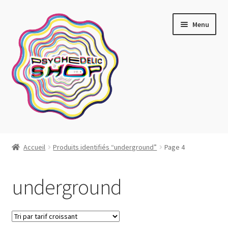
Aller
Aller
Menu
à
au
la
contenu
navigation
Artistes actuels
Accueil
Produits identifiés “underground”
Page 4
Boutique
underground
Affiches
Blotter art