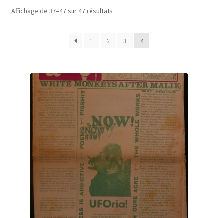
Trié
Affichage de 37–47 sur 47 résultats
A Propos
par
prix
1
2
3
4
croissant