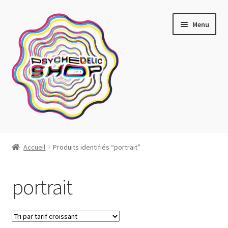
Aller
Aller
Menu
à
au
la
contenu
navigation
Artistes actuels
Accueil
Produits identifiés “portrait”
Boutique
portrait
Affiches
Blotter art