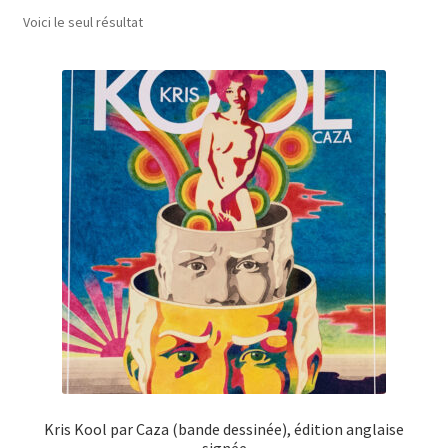
Voici le seul résultat
A Propos
Kris Kool par Caza (bande dessinée), édition anglaise
signée