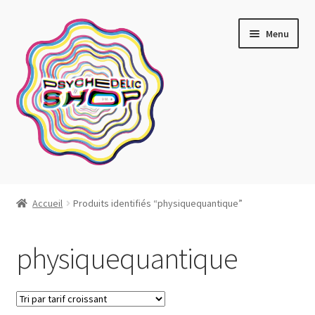
Aller
Aller
Menu
à
au
la
contenu
navigation
Artistes actuels
Accueil
Produits identifiés “physiquequantique”
Boutique
physiquequantique
Affiches
Blotter art