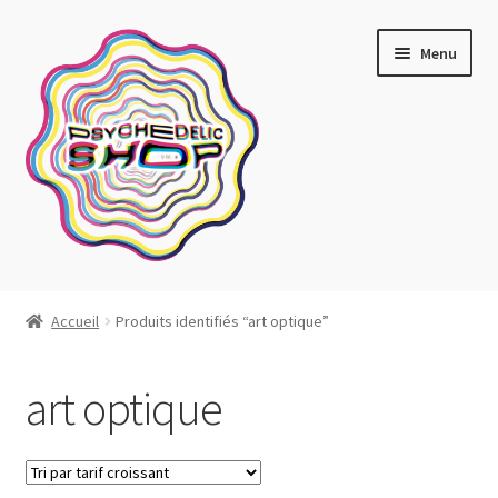
Aller
Aller
Menu
à
au
la
contenu
navigation
Artistes actuels
Accueil
Produits identifiés “art optique”
Boutique
art optique
Affiches
Blotter art