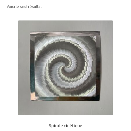
Voici le seul résultat
A Propos
Spirale cinétique