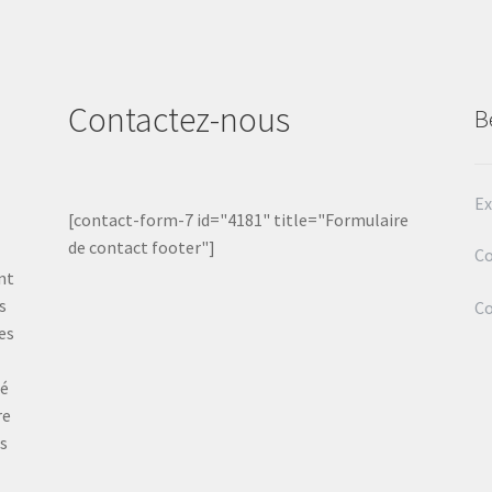
Contactez-nous
B
Ex
[contact-form-7 id="4181" title="Formulaire
de contact footer"]
Co
nt
s
C
es
té
re
ts