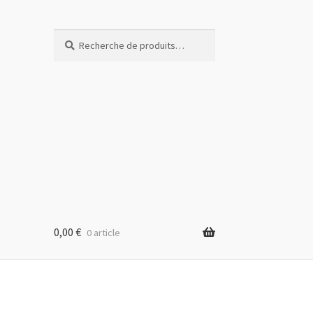
Recherche
Recherche
pour :
0,00
€
0 article