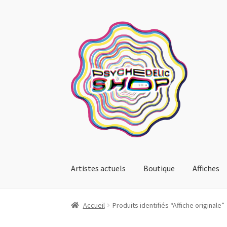
Aller
Aller
à
au
la
contenu
navigation
Artistes actuels
Boutique
Affiches
Accueil
Produits identifiés “Affiche originale”