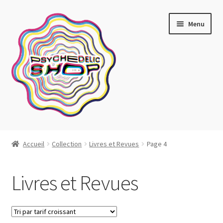
Aller
Aller
Menu
à
au
la
contenu
navigation
Artistes actuels
Accueil
Collection
Livres et Revues
Page 4
Boutique
Livres et Revues
Affiches
Blotter art