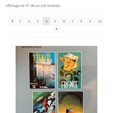
Trié
Affichage de 37–48 sur 118 résultats
A Propos
par
prix
1
2
3
4
5
6
7
8
9
10
croissant