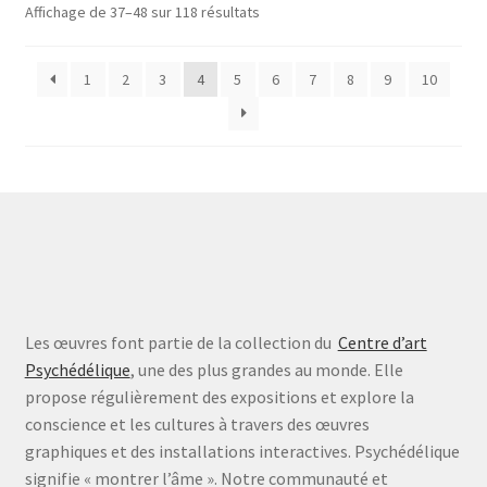
Trié
Affichage de 37–48 sur 118 résultats
par
prix
1
2
3
4
5
6
7
8
9
10
croissant
Les œuvres font partie de la collection du
Centre d’art
Psychédélique
, une des plus grandes au monde. Elle
propose régulièrement des expositions et explore la
conscience et les cultures à travers des œuvres
graphiques et des installations interactives. Psychédélique
signifie « montrer l’âme ». Notre communauté et