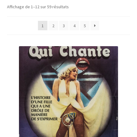
Trié
Affichage de 1–12 sur 59 résultats
A Propos
par
prix
1
2
3
4
5
croissant