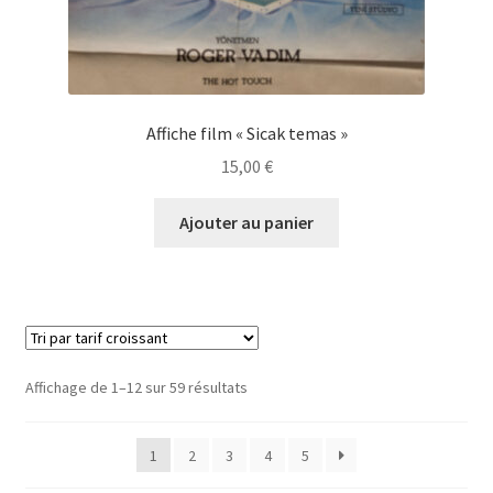
Affiche film « Sicak temas »
15,00
€
Ajouter au panier
Trié
Affichage de 1–12 sur 59 résultats
par
prix
1
2
3
4
5
croissant