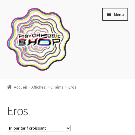
Aller
Aller
Menu
à
au
la
contenu
navigation
Artistes actuels
Accueil
Affiches
Cinéma
Eros
Boutique
Eros
Affiches
Blotter art